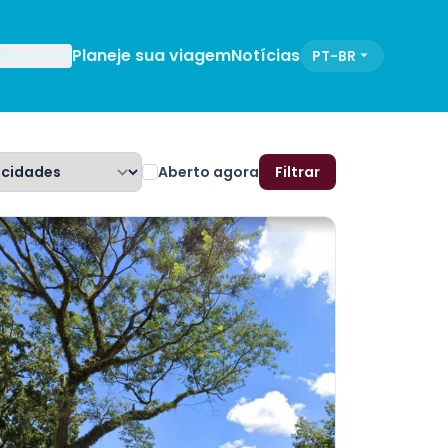
tegorias
Planeje sua viagem
Notícias
PT-BR
Aberto agora
Filtrar