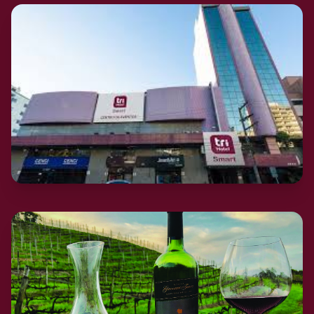
Casa Fiori
Cafeterias
Veja agora…
→
Caxias do Sul
Tri Hotel Smart
Hotelaria
Veja agora…
→