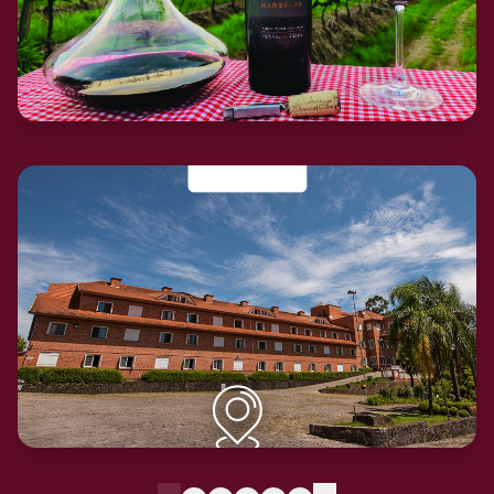
Monte Belo do Sul
Adega Giovanni Tasca
Vinícolas
Veja agora…
→
Farroupilha