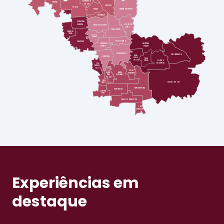
DOMINGOS
MARIA
DO SUL
GUABIJU
CASCA
PARAÍ
ANDRÉ DA ROCHA
NOVA ARAÇÁ
SERAFINA
CORRÊA
PROTÁSIO
NOVA BASSANO
ALVES
NOVA PRATA
UNIÃO DA
SERRA
VISTA ALEGRE
DO PRATA
VILA FLORES
GUAPORÉ
FAGUNDES
ANTÔNIO
VARELA
PRADO
VERANÓPOLIS
SÃO MARCOS
NOVA
COTIPORÃ
ROMA
NOVA
DO SUL
PÁDUA
FLORES
DA CUNHA
SÃO
VALENTIM
DO SUL
PINTO
MONTE
BENTO
BANDEIRA
BELO
GONÇALVES
DO SUL
SANTA
CAXIAS DO SUL
TEREZA
FARROUPILHA
GARIBALDI
CORONEL
PILAR
CARLOS BARBOSA
SÃO
VENDELINO
Experiências em
destaque