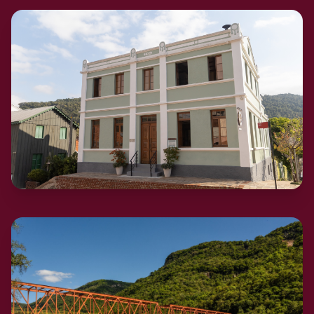
Santa Tereza
POUSADA DO VALLE
Pousadas
Veja agora…
→