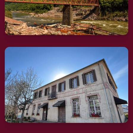
Nova Roma do Sul
Ponte Nossa Senhora de Cavaraggio
Atrativos turísticos
Veja agora…
→
Vila Flores