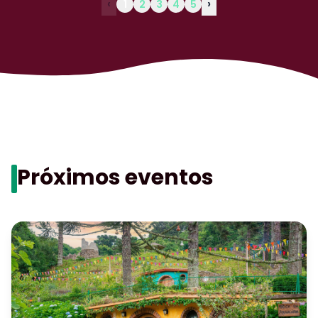
‹
›
1
2
3
4
5
Farina Park Hotel
Hotelaria
Veja agora…
→
Próximos eventos