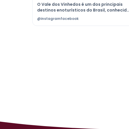
O Vale dos Vinhedos é um dos principais
destinos enoturísticos do Brasil, conhecid
por suas vinícolas, paisagens de parreirais
@instagram
facebook
e experiências que unem tradição, cultura
e gastronomia típica da Serra Gaúcha.