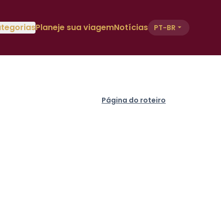
tegorias
Planeje sua viagem
Notícias
PT-BR
Página do roteiro