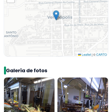
Leaflet
|
©
CARTO
Galeria de fotos