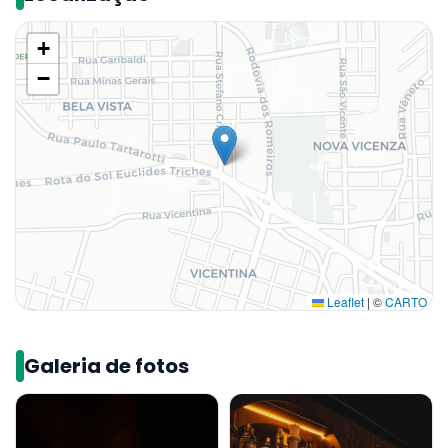
+
−
Leaflet
|
©
CARTO
Galeria de fotos