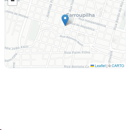
−
Leaflet
|
©
CARTO